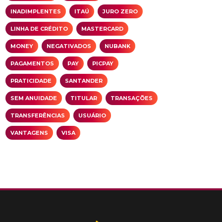
INADIMPLENTES
ITAÚ
JURO ZERO
LINHA DE CRÉDITO
MASTERCARD
MONEY
NEGATIVADOS
NUBANK
PAGAMENTOS
PAY
PICPAY
PRATICIDADE
SANTANDER
SEM ANUIDADE
TITULAR
TRANSAÇÕES
TRANSFERÊNCIAS
USUÁRIO
VANTAGENS
VISA