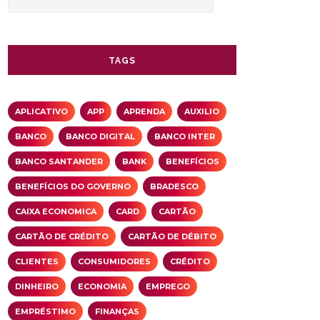
TAGS
APLICATIVO
APP
APRENDA
AUXILIO
BANCO
BANCO DIGITAL
BANCO INTER
BANCO SANTANDER
BANK
BENEFÍCIOS
BENEFÍCIOS DO GOVERNO
BRADESCO
CAIXA ECONOMICA
CARD
CARTÃO
CARTÃO DE CRÉDITO
CARTÃO DE DÉBITO
CLIENTES
CONSUMIDORES
CRÉDITO
DINHEIRO
ECONOMIA
EMPREGO
EMPRÉSTIMO
FINANÇAS