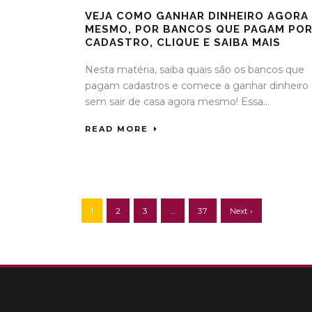
VEJA COMO GANHAR DINHEIRO AGORA
MESMO, POR BANCOS QUE PAGAM PO
CADASTRO, CLIQUE E SAIBA MAIS
Nesta matéria, saiba quais são os bancos que
pagam cadastros e comece a ganhar dinheiro
sem sair de casa agora mesmo! Essa...
READ MORE
1
2
3
…
37
Next ›