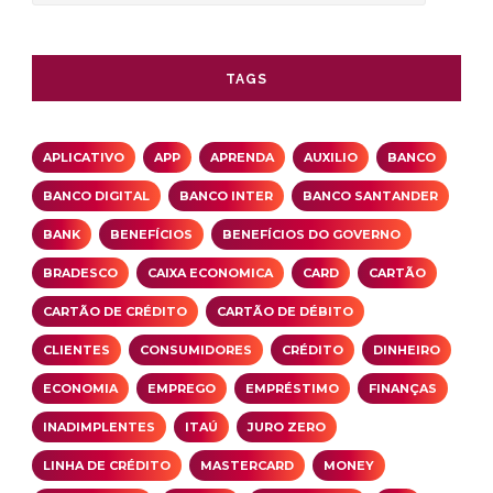
TAGS
APLICATIVO
APP
APRENDA
AUXILIO
BANCO
BANCO DIGITAL
BANCO INTER
BANCO SANTANDER
BANK
BENEFÍCIOS
BENEFÍCIOS DO GOVERNO
BRADESCO
CAIXA ECONOMICA
CARD
CARTÃO
CARTÃO DE CRÉDITO
CARTÃO DE DÉBITO
CLIENTES
CONSUMIDORES
CRÉDITO
DINHEIRO
ECONOMIA
EMPREGO
EMPRÉSTIMO
FINANÇAS
INADIMPLENTES
ITAÚ
JURO ZERO
LINHA DE CRÉDITO
MASTERCARD
MONEY