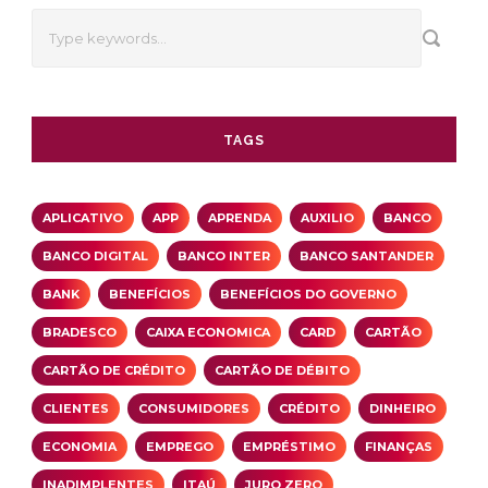
TAGS
APLICATIVO
APP
APRENDA
AUXILIO
BANCO
BANCO DIGITAL
BANCO INTER
BANCO SANTANDER
BANK
BENEFÍCIOS
BENEFÍCIOS DO GOVERNO
BRADESCO
CAIXA ECONOMICA
CARD
CARTÃO
CARTÃO DE CRÉDITO
CARTÃO DE DÉBITO
CLIENTES
CONSUMIDORES
CRÉDITO
DINHEIRO
ECONOMIA
EMPREGO
EMPRÉSTIMO
FINANÇAS
INADIMPLENTES
ITAÚ
JURO ZERO