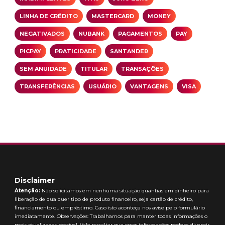
LINHA DE CRÉDITO
MASTERCARD
MONEY
NEGATIVADOS
NUBANK
PAGAMENTOS
PAY
PICPAY
PRATICIDADE
SANTANDER
SEM ANUIDADE
TITULAR
TRANSAÇÕES
TRANSFERÊNCIAS
USUÁRIO
VANTAGENS
VISA
Disclaimer
Atenção:
Não solicitamos em nenhuma situação quantias em dinheiro para
liberação de qualquer tipo de produto financeiro, seja cartão de crédito,
financiamento ou empréstimo. Caso isto aconteça nos avise pelo formulário
imediatamente. Observações: Trabalhamos para manter todas informações o
mais atualizadas possível. Vale ressaltar que essas informações podem divergir