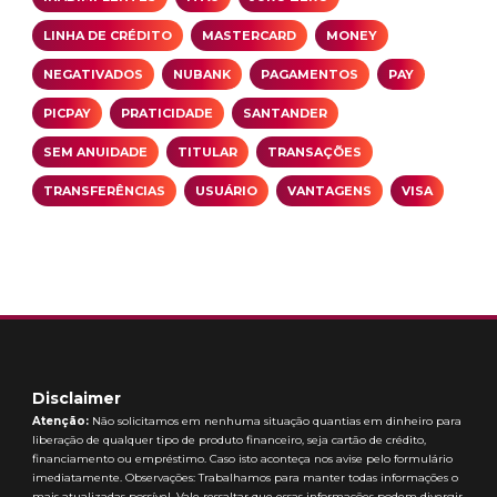
LINHA DE CRÉDITO
MASTERCARD
MONEY
NEGATIVADOS
NUBANK
PAGAMENTOS
PAY
PICPAY
PRATICIDADE
SANTANDER
SEM ANUIDADE
TITULAR
TRANSAÇÕES
TRANSFERÊNCIAS
USUÁRIO
VANTAGENS
VISA
Disclaimer
Atenção:
Não solicitamos em nenhuma situação quantias em dinheiro para
liberação de qualquer tipo de produto financeiro, seja cartão de crédito,
financiamento ou empréstimo. Caso isto aconteça nos avise pelo formulário
imediatamente. Observações: Trabalhamos para manter todas informações o
mais atualizadas possível. Vale ressaltar que essas informações podem divergir