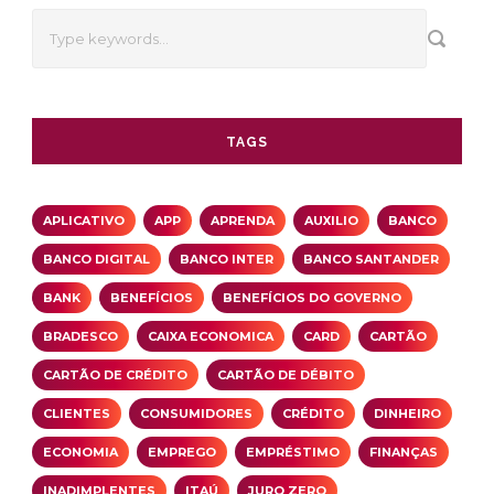
TAGS
APLICATIVO
APP
APRENDA
AUXILIO
BANCO
BANCO DIGITAL
BANCO INTER
BANCO SANTANDER
BANK
BENEFÍCIOS
BENEFÍCIOS DO GOVERNO
BRADESCO
CAIXA ECONOMICA
CARD
CARTÃO
CARTÃO DE CRÉDITO
CARTÃO DE DÉBITO
CLIENTES
CONSUMIDORES
CRÉDITO
DINHEIRO
ECONOMIA
EMPREGO
EMPRÉSTIMO
FINANÇAS
INADIMPLENTES
ITAÚ
JURO ZERO