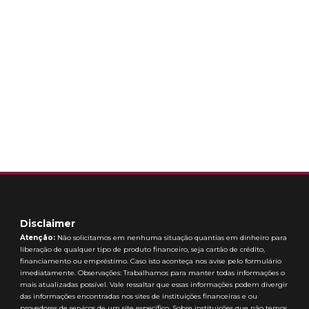
Disclaimer
Atenção:
Não solicitamos em nenhuma situação quantias em dinheiro para
liberação de qualquer tipo de produto financeiro, seja cartão de crédito,
financiamento ou empréstimo. Caso isto aconteça nos avise pelo formulário
imediatamente. Observações: Trabalhamos para manter todas informações o
mais atualizadas possível. Vale ressaltar que essas informações podem divergir
das informações encontradas nos sites de instituições financeiras e ou
provedores de serviços de um site específico. Sobre instituições que não temos