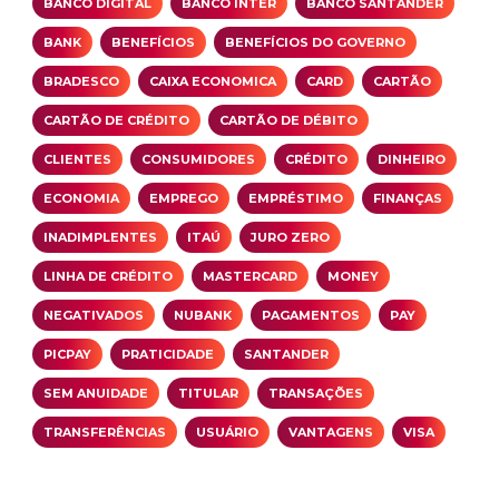
BANCO DIGITAL
BANCO INTER
BANCO SANTANDER
BANK
BENEFÍCIOS
BENEFÍCIOS DO GOVERNO
BRADESCO
CAIXA ECONOMICA
CARD
CARTÃO
CARTÃO DE CRÉDITO
CARTÃO DE DÉBITO
CLIENTES
CONSUMIDORES
CRÉDITO
DINHEIRO
ECONOMIA
EMPREGO
EMPRÉSTIMO
FINANÇAS
INADIMPLENTES
ITAÚ
JURO ZERO
LINHA DE CRÉDITO
MASTERCARD
MONEY
NEGATIVADOS
NUBANK
PAGAMENTOS
PAY
PICPAY
PRATICIDADE
SANTANDER
SEM ANUIDADE
TITULAR
TRANSAÇÕES
TRANSFERÊNCIAS
USUÁRIO
VANTAGENS
VISA